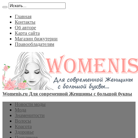
Главная
Контакты
Об авторе
Карта сайта
Магазин бижутерии
Правообладателям
Womenis.ru Для современной Женщины с большой буквы
Новости моды
Мода
Знаменитости
Волосы
Красота
Здоровье
Похудение