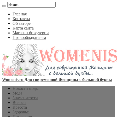
Главная
Контакты
Об авторе
Карта сайта
Магазин бижутерии
Правообладателям
Womenis.ru Для современной Женщины с большой буквы
Новости моды
Мода
Знаменитости
Волосы
Красота
Здоровье
Похудение