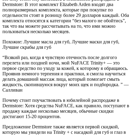
Dermstore: В этот комплект Elizabeth Arden входят два
полноразмерных комплекта, которые при покупке по
отдельности стоят в розницу более 29 долларов каждый. Оба
комплекта относятся к категории “без малого не обойтись”,
так что вы можете рассчитывать на то, что ими можно
пользоваться несколько месяцев.
Похожие: Лучшие масла для губ, Лучшие маски для губ,
Лучшие скрабы для губ
“Всякий раз, когда я чувствую отечность после долгого
перелета или поздней ночи, мой NuFACE Trinity+ — это
первое средство по уходу за кожей, к которому я обращаюсь.
Проявив немного терпения и практики, я смогла научиться
делать домашний массаж лица, который помогает смыть
жидкость, скопившуюся вокруг моих щек и подбородка. ” —
Салливан
Почему стоит поучаствовать в юбилейной распродаже в
Dermstore: Хотя средства NuFACE, как правило, поступают в
продажу каждые несколько месяцев, обычные скидки
достигают 15-20 процентов.
Предложение Dermstore также является первой скидкой,
которую мы увидели на Trinity + с насадкой для губ и глаз в