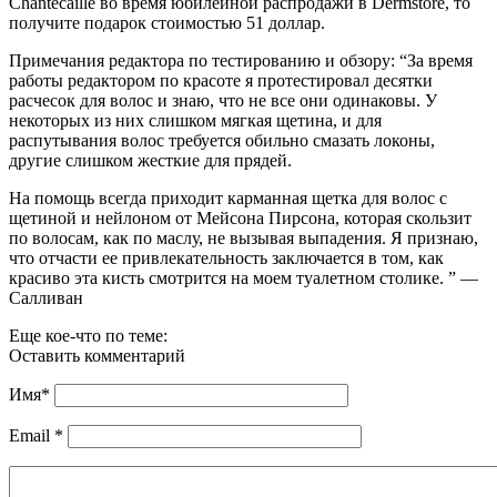
Chantecaille во время юбилейной распродажи в Dermstore, то
получите подарок стоимостью 51 доллар.
Примечания редактора по тестированию и обзору: “За время
работы редактором по красоте я протестировал десятки
расчесок для волос и знаю, что не все они одинаковы. У
некоторых из них слишком мягкая щетина, и для
распутывания волос требуется обильно смазать локоны,
другие слишком жесткие для прядей.
На помощь всегда приходит карманная щетка для волос с
щетиной и нейлоном от Мейсона Пирсона, которая скользит
по волосам, как по маслу, не вызывая выпадения. Я признаю,
что отчасти ее привлекательность заключается в том, как
красиво эта кисть смотрится на моем туалетном столике. ” —
Салливан
Еще кое-что по теме:
Оставить комментарий
Имя
*
Email
*