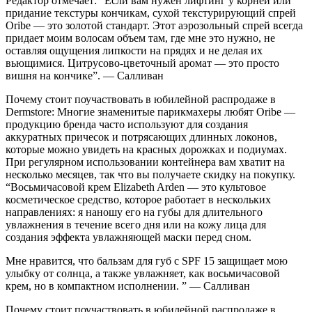
Редактор отмечает: “Если вам нужен лифтинг у корней или
придание текстуры кончикам, сухой текстурирующий спрей
Oribe — это золотой стандарт. Этот аэрозольный спрей всегда
придает моим волосам объем там, где мне это нужно, не
оставляя ощущения липкости на прядях и не делая их
вьющимися. Цитрусово-цветочный аромат — это просто
вишня на кончике”. — Салливан
Почему стоит поучаствовать в юбилейной распродаже в
Dermstore: Многие знаменитые парикмахеры любят Oribe —
продукцию бренда часто используют для создания
аккуратных причесок и потрясающих длинных локонов,
которые можно увидеть на красных дорожках и подиумах.
При регулярном использовании контейнера вам хватит на
несколько месяцев, так что вы получаете скидку на покупку.
“Восьмичасовой крем Elizabeth Arden — это культовое
косметическое средство, которое работает в нескольких
направлениях: я наношу его на губы для длительного
увлажнения в течение всего дня или на кожу лица для
создания эффекта увлажняющей маски перед сном.
Мне нравится, что бальзам для губ с SPF 15 защищает мою
улыбку от солнца, а также увлажняет, как восьмичасовой
крем, но в компактном исполнении. ” — Салливан
Почему стоит поучаствовать в юбилейной распродаже в