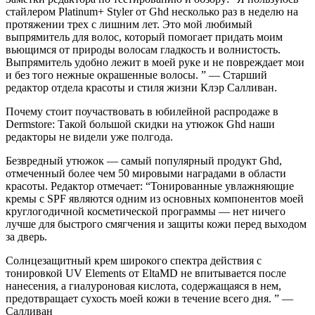
стайлером Platinum+ Styler от Ghd несколько раз в неделю на
протяжении трех с лишним лет. Это мой любимый
выпрямитель для волос, который помогает придать моим
вьющимся от природы волосам гладкость и волнистость.
Выпрямитель удобно лежит в моей руке и не повреждает мои
и без того нежные окрашенные волосы. ” — Старший
редактор отдела красоты и стиля жизни Клэр Салливан.
Почему стоит поучаствовать в юбилейной распродаже в
Dermstore: Такой большой скидки на утюжок Ghd наши
редакторы не видели уже полгода.
Безвредный утюжок — самый популярный продукт Ghd,
отмеченный более чем 50 мировыми наградами в области
красоты. Редактор отмечает: “Тонированные увлажняющие
кремы с SPF являются одним из основных компонентов моей
круглогодичной косметической программы — нет ничего
лучше для быстрого смягчения и защиты кожи перед выходом
за дверь.
Солнцезащитный крем широкого спектра действия с
тонировкой UV Elements от EltaMD не впитывается после
нанесения, а гиалуроновая кислота, содержащаяся в нем,
предотвращает сухость моей кожи в течение всего дня. ” —
Салливан