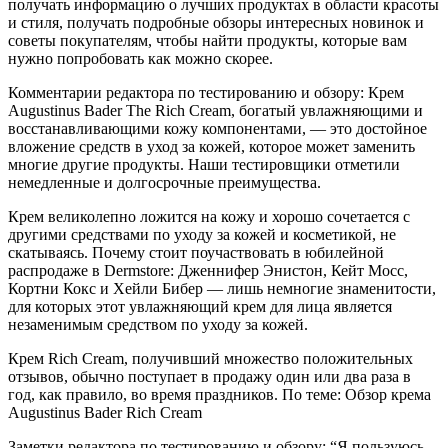
получать информацию о лучших продуктах в области красоты
и стиля, получать подробные обзоры интересных новинок и
советы покупателям, чтобы найти продукты, которые вам
нужно попробовать как можно скорее.
Комментарии редактора по тестированию и обзору: Крем
Augustinus Bader The Rich Cream, богатый увлажняющими и
восстанавливающими кожу компонентами, — это достойное
вложение средств в уход за кожей, которое может заменить
многие другие продукты. Наши тестировщики отметили
немедленные и долгосрочные преимущества.
Крем великолепно ложится на кожу и хорошо сочетается с
другими средствами по уходу за кожей и косметикой, не
скатываясь. Почему стоит поучаствовать в юбилейной
распродаже в Dermstore: Дженнифер Энистон, Кейт Мосс,
Кортни Кокс и Хейли Бибер — лишь немногие знаменитости,
для которых этот увлажняющий крем для лица является
незаменимым средством по уходу за кожей.
Крем Rich Cream, получивший множество положительных
отзывов, обычно поступает в продажу один или два раза в
год, как правило, во время праздников. По теме: Обзор крема
Augustinus Bader Rich Cream
Заметки редактора по тестированию и обзору: “Я пользуюсь