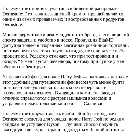
Почему стоит принять участие в юбилейной распродаже
Dermstore: Этот солнцезащитный крем от прыщей является
одним из самых продаваемых и востребованных продуктов
Dermstore.
Многие дерматологи рекомендуют этот бренд за его широкий
спектр защиты и удобство в носке. Продукция EltaMD
доступна только в избранных магазинах розничной торговли,
поэтому редко удается получить скидку, не говоря уже о 25-
процентной. Редактор отмечает, что при тестировании и
обзоре: “У меня густая шевелюра, поэтому при сушке у меня
обычно слабеют руки.
Ультралегкий фен для волос Harry Josh — настоящая находка:
этот удобный для путешествий фен весом чуть менее фунта
позволяет мне укладывать волосы без перерывов и
разочарованных вздохов. Входящие в комплект насадки
отлично справляются с растрепавшимися волосами и
устраняют нежелательные завитки.” — Салливан
Почему стоит поучаствовать в юбилейной распродаже в
Dermstore: средства для укладки волос Harry Josh по редким
скидкам не уступают Dyson — лучший способ получить
выгодную сделку, как правило, дождаться Черной пятницы.