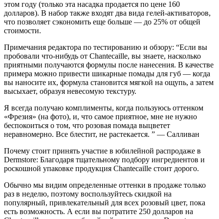
этом году (только эта насадка продается по цене 160
долларов). В набор также входят два вида гелей-активаторов,
что позволяет сэкономить еще больше — до 25% от общей
стоимости.
Примечания редактора по тестированию и обзору: “Если вы
пробовали что-нибудь от Chantecaille, вы знаете, насколько
приятными получаются формулы после нанесения. В качестве
примера можно привести шикарные помады для губ — когда
вы наносите их, формула становится мягкой на ощупь, а затем
высыхает, образуя невесомую текстуру.
Я всегда получаю комплименты, когда пользуюсь оттенком
«Фрезия» (на фото), и, что самое приятное, мне не нужно
беспокоиться о том, что розовая помада выцветет
неравномерно. Все блестит, не растекается. ” — Салливан
Почему стоит принять участие в юбилейной распродаже в
Dermstore: Благодаря тщательному подбору ингредиентов и
роскошной упаковке продукция Chantecaille стоит дорого.
Обычно мы видим определенные оттенки в продаже только
раз в неделю, поэтому воспользуйтесь скидкой на
популярный, привлекательный для всех розовый цвет, пока
есть возможность. А если вы потратите 250 долларов на