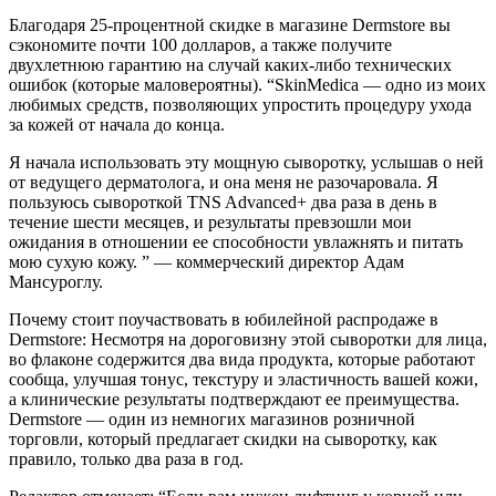
Благодаря 25-процентной скидке в магазине Dermstore вы
сэкономите почти 100 долларов, а также получите
двухлетнюю гарантию на случай каких-либо технических
ошибок (которые маловероятны). “SkinMedica — одно из моих
любимых средств, позволяющих упростить процедуру ухода
за кожей от начала до конца.
Я начала использовать эту мощную сыворотку, услышав о ней
от ведущего дерматолога, и она меня не разочаровала. Я
пользуюсь сывороткой TNS Advanced+ два раза в день в
течение шести месяцев, и результаты превзошли мои
ожидания в отношении ее способности увлажнять и питать
мою сухую кожу. ” — коммерческий директор Адам
Мансуроглу.
Почему стоит поучаствовать в юбилейной распродаже в
Dermstore: Несмотря на дороговизну этой сыворотки для лица,
во флаконе содержится два вида продукта, которые работают
сообща, улучшая тонус, текстуру и эластичность вашей кожи,
а клинические результаты подтверждают ее преимущества.
Dermstore — один из немногих магазинов розничной
торговли, который предлагает скидки на сыворотку, как
правило, только два раза в год.