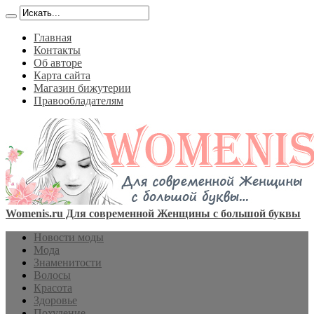
Главная
Контакты
Об авторе
Карта сайта
Магазин бижутерии
Правообладателям
Womenis.ru Для современной Женщины с большой буквы
Новости моды
Мода
Знаменитости
Волосы
Красота
Здоровье
Похудение