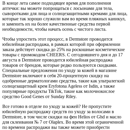
В конце лета самое подходящее время для пополнения
аптечки: вы можете попрощаться с лосьонами для тела,
сыворотками для лица и солнцезащитными кремами для лица,
которые так хорошо служили вам во время пляжных каникул,
и заменить их на более качественные средства первой
необходимости, чтобы начать осень с чистого листа.
Чтобы упростить этот процесс, в Dermstore проводится
юбилейная распродажа, в рамках которой при оформлении
заказа действует скидка до 25% на роскошные косметические
товары с промокодом CHEERS. С сегодняшнего дня и до 17
августа в Dermstore проводится юбилейная распродажа
товаров от брендов, которые редко пользуются скидками.
Специальные предложения по уходу за кожей в магазине
Dermstore включают в себя 20-процентную скидку на
одобренные дерматологами средства, такие как ультралегкий
солнцезащитный крем Eryfotona Ageless от Isdin, а также
популярные продукты TikTok, такие как молочнокислое
средство Good Genes от Sunday Riley.
Все готово в отделе по уходу за кожей? Не пропустите
юбилейную распродажу средств по уходу за волосами в
Dermstore, в том числе скидки на фен Helios от Ghd и масло
для склеивания № 7 от Olaplex. Во время этой ограниченной
по времени распродажи вы также можете приобрести