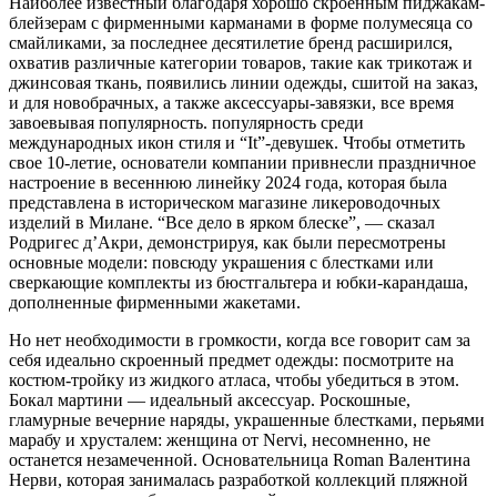
Наиболее известный благодаря хорошо скроенным пиджакам-
блейзерам с фирменными карманами в форме полумесяца со
смайликами, за последнее десятилетие бренд расширился,
охватив различные категории товаров, такие как трикотаж и
джинсовая ткань, появились линии одежды, сшитой на заказ,
и для новобрачных, а также аксессуары-завязки, все время
завоевывая популярность. популярность среди
международных икон стиля и “It”-девушек. Чтобы отметить
свое 10-летие, основатели компании привнесли праздничное
настроение в весеннюю линейку 2024 года, которая была
представлена в историческом магазине ликероводочных
изделий в Милане. “Все дело в ярком блеске”, — сказал
Родригес д’Акри, демонстрируя, как были пересмотрены
основные модели: повсюду украшения с блестками или
сверкающие комплекты из бюстгальтера и юбки-карандаша,
дополненные фирменными жакетами.
Но нет необходимости в громкости, когда все говорит сам за
себя идеально скроенный предмет одежды: посмотрите на
костюм-тройку из жидкого атласа, чтобы убедиться в этом.
Бокал мартини — идеальный аксессуар. Роскошные,
гламурные вечерние наряды, украшенные блестками, перьями
марабу и хрусталем: женщина от Nervi, несомненно, не
останется незамеченной. Основательница Roman Валентина
Нерви, которая занималась разработкой коллекций пляжной