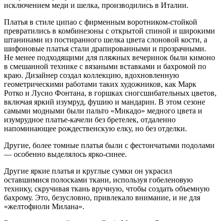
исключением меди и шелка, производились в Италии.
Платья в стиле ципао с фирменным воротником-стойкой
превратились в комбинезоны с открытой спиной и широкими
штанинами из постиранного шелка цвета слоновой кости, а
шифоновые платья стали драпированными и прозрачными.
Не менее подходящими для пляжных вечеринок были кимоно
в смешанной технике с вязаными вставками и бахромой по
краю. Дизайнер создал коллекцию, вдохновленную
геометрическими работами таких художников, как Марк
Ротко и Лусио Фонтана, в горшках сногсшибательных цветов,
включая яркий изумруд, фушию и мандарин. В этом сезоне
самыми модными были пальто «Микадо» медного цвета и
изумрудное платье-качели без бретелек, отдаленно
напоминающее рождественскую елку, но без отделки.
Другие, более томные платья были с фестончатыми подолами
— особенно выделялось ярко-синее.
Другие яркие платья и круглые сумки он украсил
оставшимися полосками ткани, используя гобеленовую
технику, скручивая ткань вручную, чтобы создать объемную
бахрому. Это, безусловно, привлекало внимание, и не для
«желтофиоли Милана».