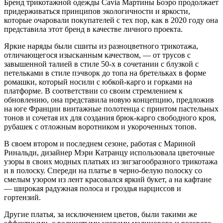
Бренд трикотажной одежды Cavia Мартины Боэро продолжает
придерживаться принципов экологичности и яркости,
которые очаровали покупателей с тех пор, как в 2020 году она
представила этот бренд в качестве личного проекта.
Яркие наряды были сшиты из разноцветного трикотажа,
отличающегося изысканным качеством, — от трусов с
завышенной талией в стиле 50-х в сочетании с блузкой с
петельками в стиле пэчворк до топа на бретельках в форме
ромашки, который носили с юбкой-карго и горками на
платформе. В соответствии со своим стремлением к
обновлению, она представила новую концепцию, предложив
на юге Франции винтажные полотенца с принтом пастельных
тонов и сочетая их для создания брюк-карго свободного кроя,
рубашек с отложным воротником и укороченных топов.
В своем втором и последнем сезоне, работая с Мариной
Ринальди, дизайнер Мэри Катранцу использовала цветочные
узоры в своих модных платьях из зигзагообразного трикотажа
и в полоску. Спереди на платье в черно-белую полоску со
смелым узором из лент красовался яркий букет, а на кафтане
— широкая радужная полоса и гроздья нарциссов и
гортензий.
Другие платья, за исключением цветов, были такими же