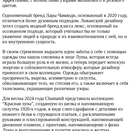
эффектными, с волнистыми узорами малинового и розового
цветов.
Одноименный бренд Лары Чаманди, основанный в 2020 году,
отличается более духовным подходом. Ливанский дизайнер
хотел создать модный бренд класса люкс, основанный на
осознанном подходе, который учитывал бы не только
уважение людей к природе и их взаимоотношения с ней, но и
их внутреннюю сущность.
В своем стремлении выразить идею заботы о себе с помощью
одежды она нашла союзника в лице Луны, которая всегда
играла большую роль в ее жизни, а теперь передает женскую
энергию и соблазнительную атмосферу, которые дизайнер
привносит в свои коллекции. Одежда обыгрывает
прозрачность, вырезы, асимметрию и силуэты,
обволакивающие тело, не стесняя его, а также включает в себя
талисманы, украшающие различные узоры.
Для весны 2024 года Chamandi представила коллекцию
“Красная луна”, созданную из шелка и напоминающую
силуэты 1920-х годов, в виде слип-сарафанов с деталями из
нижнего белья и струящихся платьев, с расклешенными
рукавами и плиссированной конструкцией, напоминающей
движение пламени, с принтами, напоминающими о фазах
Луны и выполненными в палитре красных и желтых