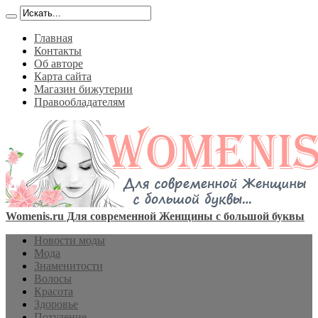
Главная
Контакты
Об авторе
Карта сайта
Магазин бижутерии
Правообладателям
Womenis.ru Для современной Женщины с большой буквы
Новости моды
Мода
Знаменитости
Волосы
Красота
Здоровье
Похудение