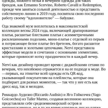
одежды, нижнего белья и вечерней одежды для таких
брендов, как Ermanno Scervino, Roberto Cavalli и Redemption,
прежде чем заняться сольной деятельностью и представить
собственную линию в 2019 году, посвятила свою последнюю
работу своему “вдохновителю” — бабушке.
Ода знакомой музе воплотилась в максималистской
коллекции весны 2024 года, включающей драпированные
платья, расшитые блестками платья с асимметричными
расклешенными подолами, мини-платья с отделкой из перьев
и потрясающее белое платье без бретелек, богато расшитое
кристаллами и золотыми цепочками. Nervi представила
эффектные модели в сочетании с основными элементами,
которые привносят нотку праздничности в каждый вечер.
Nervi как дизайнер проводит время с диджейскими сетами по
вечерам, что неизбежно отражается и на ее подходе к моде. Во
—первых, на этикетке всей одежды есть QR-код,
указывающий покупателям на плейлисты, которые она
подбирает для разных моментов, — так что у нее есть как
дресс-код, так и мелодии.
Риккардо Аудизио (Riccardo Audisio) и Яго Гойкоэчеа (Yago
Goicoechea) из Taller Marmo, создавая весеннюю коллекцию,
представляли себе средиземноморский остров и
непринужденные, но в то же время нарядные дни на пляже.