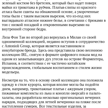
зеленый костюм без бретелек, который был надет поверх
майки из трикотажа в рубчик. Платья-слипы из красного
атласа были сшиты на обнаженной основе, а укороченные
топы были с таким высоким вырезом, что из-под них
выглядывало атласное нижнее белье, в сочетании с брюками в
тон с низкой посадкой и откровенными вырезами на
внутренней стороне бедра.
Лиза Фон Тан во второй раз вернулась в Милан со своей
одноименной коллекцией, недавно вступив в сотрудничество
с Antonioli Group, которая является наставником и
инкубатором бренда. Здесь она представила свою весеннюю
коллекцию IRL, снятую в формате цифрового показа мод на
одном из захватывающих дух утесов на острове Форментера,
Испания, в соответствии с ее частично китайским
происхождением, глобальным воспитанием и стилем жизни
модельера.
Несмотря на то, что в основу своей коллекции она положила
одежду в стиле курорта, которая вполне могла бы подойти
днем, например, трикотажные платья с ажурным узором,
пижамные комплекты из льна и конопли оверсайз и пальто-
халаты, она разработала несколько оригинальных вечерних
нарядов, подходящих для летней вечеринки на пляже после
наступления сумерек. Все текстильные изделия, за