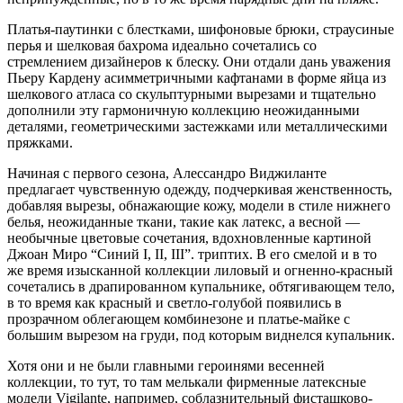
Платья-паутинки с блестками, шифоновые брюки, страусиные
перья и шелковая бахрома идеально сочетались со
стремлением дизайнеров к блеску. Они отдали дань уважения
Пьеру Кардену асимметричными кафтанами в форме яйца из
шелкового атласа со скульптурными вырезами и тщательно
дополнили эту гармоничную коллекцию неожиданными
деталями, геометрическими застежками или металлическими
пряжками.
Начиная с первого сезона, Алессандро Виджиланте
предлагает чувственную одежду, подчеркивая женственность,
добавляя вырезы, обнажающие кожу, модели в стиле нижнего
белья, неожиданные ткани, такие как латекс, а весной —
необычные цветовые сочетания, вдохновленные картиной
Джоан Миро “Синий I, II, III”. триптих. В его смелой и в то
же время изысканной коллекции лиловый и огненно-красный
сочетались в драпированном купальнике, обтягивающем тело,
в то время как красный и светло-голубой появились в
прозрачном облегающем комбинезоне и платье-майке с
большим вырезом на груди, под которым виднелся купальник.
Хотя они и не были главными героинями весенней
коллекции, то тут, то там мелькали фирменные латексные
модели Vigilante, например, соблазнительный фисташково-