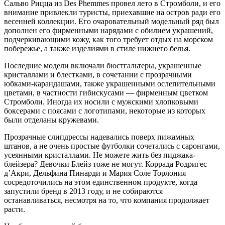
Сальво Рицца из Des Phemmes провел лето в Стромболи, и его
внимание привлекли туристы, приехавшие на остров ради его
весенней коллекции. Его очаровательный модельный ряд был
дополнен его фирменными нарядами с обилием украшений,
подчеркивающими кожу, как того требует отдых на морском
побережье, а также изделиями в стиле нижнего белья.
Последние модели включали бюстгальтеры, украшенные
кристаллами и блестками, в сочетании с прозрачными
юбками-карандашами, также украшенными ослепительными
цветами, в частности гибискусами — фирменным цветком
Стромболи. Иногда их носили с мужскими хлопковыми
боксерами с поясами с логотипами, некоторые из которых
были отделаны кружевами.
Прозрачные слипдрессы надевались поверх пижамных
штанов, а не очень простые футболки сочетались с саронгами,
усеянными кристаллами. Не можете жить без пиджака-
блейзера? Девочки Блейз тоже не могут. Коррада Родригес
д’Акри, Дельфина Пинарди и Мария Соле Торлония
сосредоточились на этом единственном продукте, когда
запустили бренд в 2013 году, и не собираются
останавливаться, несмотря на то, что компания продолжает
расти.