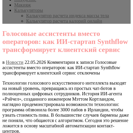
Макияж
Калькуляторы
Калькулятор расчета индекса массы тела
Калькулятор расчета калорий онлайн
Голосовые ассистенты вместо
операторов: как ИИ-стартап Synthflow
трансформирует клиентский сервис
в
Новости
22.05.2026
Комментарии
к записи Голосовые
ассистенты вместо операторов: как ИИ-стартап Synthflow
трансформирует клиентский сервис
отключены
Технологии голосового искусственного интеллекта выходят
на новый уровень, превращаясь из простых чат-ботов в
полноценных цифровых сотрудников. История ИИ-агента
«Рэйчел», созданного инженером Мэттом Кортландом,
наглядно продемонстрировала возможности технологии:
программа обзвонила более 3000 пабов в Ирландии, чтобы
узнать стоимость пива. В большинстве случаев бармены даже
не поняли, что общаются с алгоритмом. Сегодня это решение
ложится в основу масштабной автоматизации контакт-
центров.