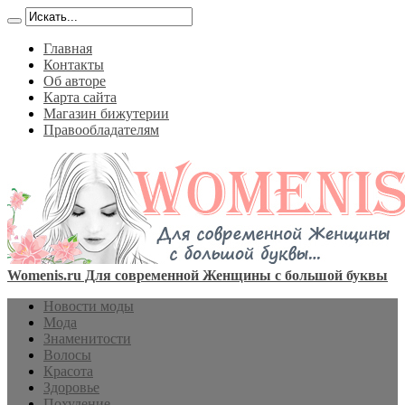
Главная
Контакты
Об авторе
Карта сайта
Магазин бижутерии
Правообладателям
Womenis.ru Для современной Женщины с большой буквы
Новости моды
Мода
Знаменитости
Волосы
Красота
Здоровье
Похудение