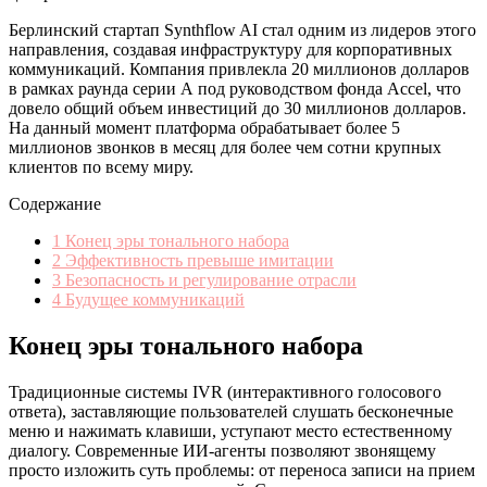
Берлинский стартап Synthflow AI стал одним из лидеров этого
направления, создавая инфраструктуру для корпоративных
коммуникаций. Компания привлекла 20 миллионов долларов
в рамках раунда серии А под руководством фонда Accel, что
довело общий объем инвестиций до 30 миллионов долларов.
На данный момент платформа обрабатывает более 5
миллионов звонков в месяц для более чем сотни крупных
клиентов по всему миру.
Содержание
1
Конец эры тонального набора
2
Эффективность превыше имитации
3
Безопасность и регулирование отрасли
4
Будущее коммуникаций
Конец эры тонального набора
Традиционные системы IVR (интерактивного голосового
ответа), заставляющие пользователей слушать бесконечные
меню и нажимать клавиши, уступают место естественному
диалогу. Современные ИИ-агенты позволяют звонящему
просто изложить суть проблемы: от переноса записи на прием