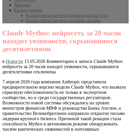
Макияж
Калькуляторы
Калькулятор расчета индекса массы тела
Калькулятор расчета калорий онлайн
Claude Mythos: нейросеть за 20 часов
находит уязвимости, скрывавшиеся
десятилетиями
в
Новости
15.05.2026
Комментарии
к записи Claude Mythos:
нейросеть за 20 часов находит уязвимости, скрывавшиеся
десятилетиями
отключены
7 апреля 2026 года компания Anthropic представила
предварительную версию модели Claude Mythos, что вызвало
серьезную обеспокоенность не только в экспертном
сообществе, но и среди государственных регуляторов.
Возможности новой системы обсуждались на уровне
министров финансов МВФ и руководства Банка Англии, а
правительство Великобритании направило открытое письмо
лидерам крупного бизнеса. Причиной такой реакции стала
способность Mythos в автономном режиме обнаруживать
тысячи критических уязвимостей в популярных