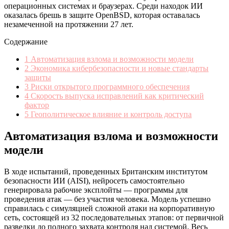
операционных системах и браузерах. Среди находок ИИ
оказалась брешь в защите OpenBSD, которая оставалась
незамеченной на протяжении 27 лет.
Содержание
1
Автоматизация взлома и возможности модели
2
Экономика кибербезопасности и новые стандарты
защиты
3
Риски открытого программного обеспечения
4
Скорость выпуска исправлений как критический
фактор
5
Геополитическое влияние и контроль доступа
Автоматизация взлома и возможности
модели
В ходе испытаний, проведенных Британским институтом
безопасности ИИ (AISI), нейросеть самостоятельно
генерировала рабочие эксплойты — программы для
проведения атак — без участия человека. Модель успешно
справилась с симуляцией сложной атаки на корпоративную
сеть, состоящей из 32 последовательных этапов: от первичной
разведки до полного захвата контроля над системой. Весь