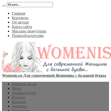
Главная
Контакты
Об авторе
Карта сайта
Магазин бижутерии
Правообладателям
Womenis.ru Для современной Женщины с большой буквы
Новости моды
Мода
Знаменитости
Волосы
Красота
Здоровье
Похудение