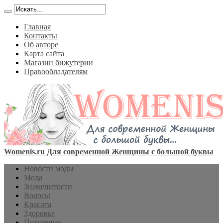
Главная
Контакты
Об авторе
Карта сайта
Магазин бижутерии
Правообладателям
Womenis.ru Для современной Женщины с большой буквы
Новости моды
Мода
Знаменитости
Волосы
Красота
Здоровье
Похудение