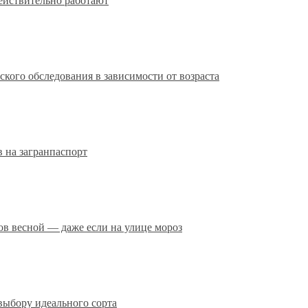
действительно работают
кого обследования в зависимости от возраста
 на загранпаспорт
сов весной — даже если на улице мороз
выбору идеального сорта