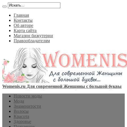
Главная
Контакты
Об авторе
Карта сайта
Магазин бижутерии
Правообладателям
Womenis.ru Для современной Женщины с большой буквы
Новости моды
Мода
Знаменитости
Волосы
Красота
Здоровье
Похудение