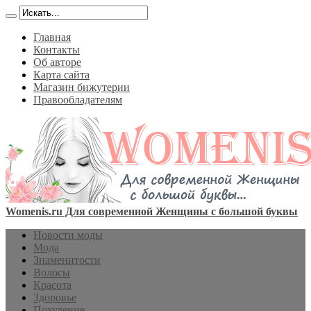
Главная
Контакты
Об авторе
Карта сайта
Магазин бижутерии
Правообладателям
Womenis.ru Для современной Женщины с большой буквы
Новости моды
Мода
Знаменитости
Волосы
Красота
Здоровье
Похудение