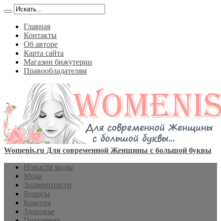
Главная
Контакты
Об авторе
Карта сайта
Магазин бижутерии
Правообладателям
Womenis.ru Для современной Женщины с большой буквы
Новости моды
Мода
Знаменитости
Волосы
Красота
Здоровье
Похудение