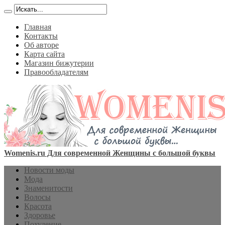
Главная
Контакты
Об авторе
Карта сайта
Магазин бижутерии
Правообладателям
Womenis.ru Для современной Женщины с большой буквы
Новости моды
Мода
Знаменитости
Волосы
Красота
Здоровье
Похудение