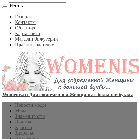
Главная
Контакты
Об авторе
Карта сайта
Магазин бижутерии
Правообладателям
Womenis.ru Для современной Женщины с большой буквы
Новости моды
Мода
Знаменитости
Волосы
Красота
Здоровье
Похудение