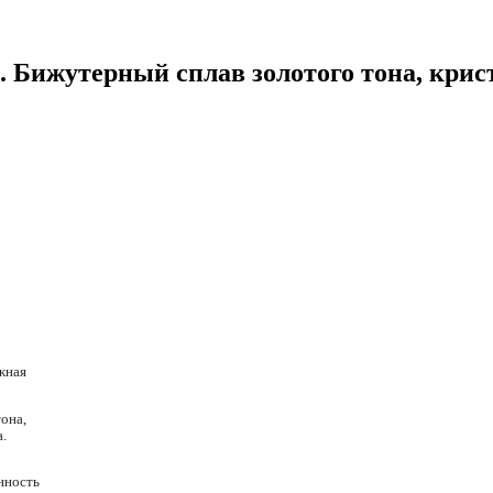
 Бижутерный сплав золотого тона, крис
жная
она,
.
нность