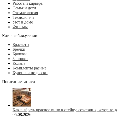
Работа и карьера
Семья и дети
Стоматология
Технологии
Уют в доме
Фильмы
Каталог бижутерии:
Браслеты
Брелки
Брошки
Запонки
Кольца
Комплекты разные
Кулоны и подвески
Последние записи
Как выбрать красное вино к стейку: сочетания, которые 
05.08.2026