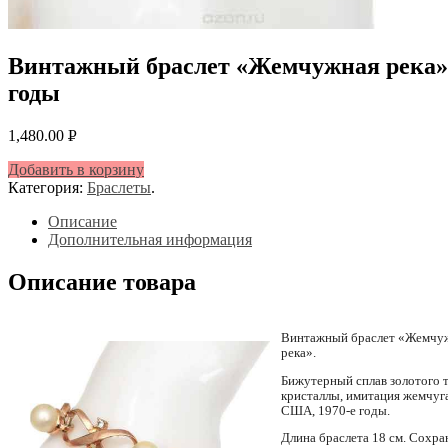
Винтажный браслет «Жемчужная река».
годы
1,480.00
Р
УБ.
Добавить в корзину
Категория:
Браслеты
.
Описание
Дополнительная информация
Описание товара
Винтажный браслет «Жемчу
река».
Бижутерный сплав золотого т
кристаллы, имитация жемчуга
США, 1970-е годы.
Длина браслета 18 см. Сохра